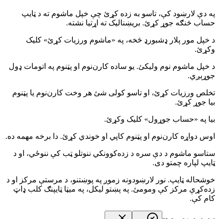
په دې لارښود کې، تاسو به زده کړئ چې خپل ماشوم ته د ټایپ
حساب څنګه جوړ کړئ. بریښنالیک ته اړتیا نشته.
د خپل مور پلار ډشبورډ څخه، په «ماشوم ورزیات کړئ» کلیک
وکړئ.
د خپل ماشوم نوم ولیکئ. یو ساده کارن‌نوم او پټنوم په اتومات ډول
جوړېږي.
تخلص ورزیات کړئ، او تاسو کولی شئ هر وخت کارن‌نوم یا پټنوم
بیا جوړ کړئ.
بیا په «حساب جوړول» کلیک وکړئ.
اوس دواړه کارن‌نوم او پټنوم کاپي او خوندي کړئ. دا برخه مهمه ده.
ستاسو ماشوم د دې سره د زده‌کوونکي ننوتلو ټب کې ننوځي، او د
ټایپ لپاره چمتو دی.
خوشحاله ټایپ. نور لارښودونه زموږ په پوښتنو، د مرستې مرکز او د
زده‌کړې مرکز کې ومومئ. په پښتو لیکل، په میټا ټایپنګ کلب ډاټ
کام کې.