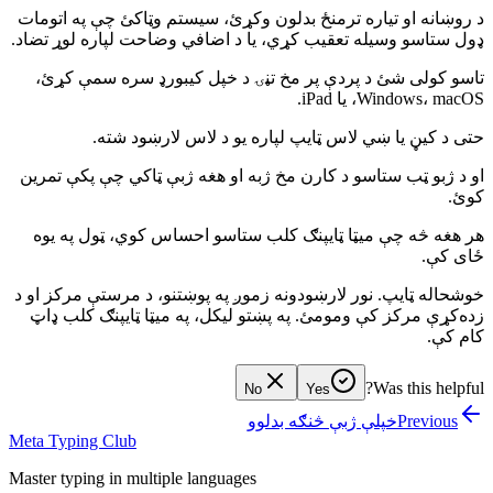
د روښانه او تیاره ترمنځ بدلون وکړئ، سیستم وټاکئ چې په اتومات
ډول ستاسو وسیله تعقیب کړي، یا د اضافي وضاحت لپاره لوړ تضاد.
تاسو کولی شئ د پردې پر مخ تڼۍ د خپل کیبورډ سره سمې کړئ،
Windows، macOS، یا iPad.
حتی د کیڼ یا ښي لاس ټایپ لپاره یو د لاس لارښود شته.
او د ژبو ټب ستاسو د کارن مخ ژبه او هغه ژبې ټاکي چې پکې تمرین
کوئ.
هر هغه څه چې میټا ټایپنګ کلب ستاسو احساس کوي، ټول په یوه
ځای کې.
خوشحاله ټایپ. نور لارښودونه زموږ په پوښتنو، د مرستې مرکز او د
زده‌کړې مرکز کې ومومئ. په پښتو لیکل، په میټا ټایپنګ کلب ډاټ
کام کې.
Was this helpful?
No
Yes
Previous
خپلې ژبې څنګه بدلوو
Meta Typing Club
Master typing in multiple languages