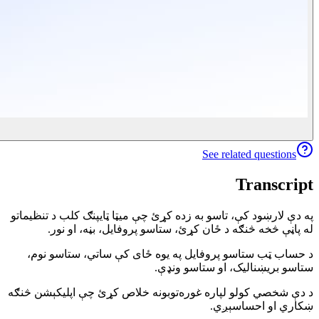
See related questions
Transcript
په دې لارښود کې، تاسو به زده کړئ چې میټا ټایپنګ کلب د تنظیماتو
له پاڼې څخه څنګه د ځان کړئ، ستاسو پروفایل، بڼه، او نور.
د حساب ټب ستاسو پروفایل په یوه ځای کې ساتي، ستاسو نوم،
ستاسو بریښنالیک، او ستاسو ونډې.
د دې شخصي کولو لپاره غوره‌توبونه خلاص کړئ چې اپلیکېشن څنګه
ښکاري او احساسېږي.