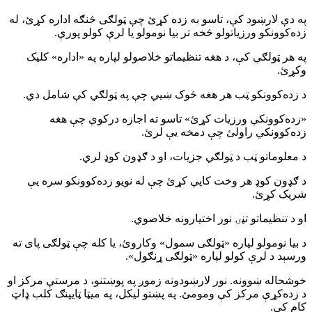
په دې لارښود کې، تاسو به زده کړئ چې ټولګی څنګه اداره کړئ، له
زده‌کوونکو ورزیاتولو څخه تر بیا نومولو یا لرې کولو پورې.
په هر ټولګي کې، د هغه تنظیماتو خلاصولو لپاره په «اداره» کلیک
وکړئ.
د زده‌کوونکو ټب هر هغه څوک ښیي چې په ټولګي کې شامل دي.
«زده‌کوونکي ورزیات کړئ» تاسو ته اجازه درکوي چې هغه
زده‌کوونکي راولئ چې دمخه یې لرئ.
د معلوماتو ټب د ټولګي جزیات، او د ګډون کوډ لري.
د ګډون کوډ هر وخت کاپي کړئ چې له نویو زده‌کوونکو سره یې
شریک کړئ.
او د تنظیماتو تڼۍ نور اختیارونه خلاصوي.
د بیا نومولو لپاره «ټولګی سمول» وکاروئ، یا کله چې ټولګی پای ته
ورسېد د لرې کولو لپاره «ټولګی ړنګول».
خوشحاله ښوونه. نور لارښودونه زموږ په پوښتنو، د مرستې مرکز او
د زده‌کړې مرکز کې ومومئ. په پښتو لیکل، په میټا ټایپنګ کلب ډاټ
کام کې.