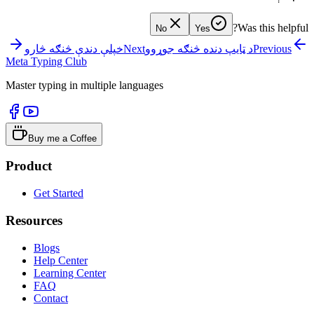
Was this helpful?
No
Yes
Previous
د ټایپ دنده څنګه جوړوو
Next
خپلې دندې څنګه څارو
Meta Typing Club
Master typing in multiple languages
Buy me a Coffee
Product
Get Started
Resources
Blogs
Help Center
Learning Center
FAQ
Contact