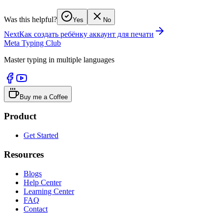
Was this helpful?
Yes
No
Next
Как создать ребёнку аккаунт для печати
Meta Typing Club
Master typing in multiple languages
Buy me a Coffee
Product
Get Started
Resources
Blogs
Help Center
Learning Center
FAQ
Contact