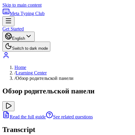
Skip to main content
Meta Typing Club
Get Started
English
Switch to dark mode
Home
/
Learning Center
/
Обзор родительской панели
Обзор родительской панели
Read the full guide
See related questions
Transcript