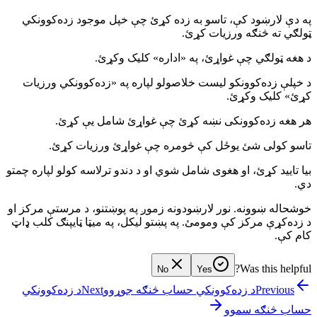
په دې لارښود کې، تاسو به زده کړئ چې خپل موجود زده‌کوونکي
ټولګي ته څنګه ورزیات کړئ.
د هغه ټولګي چې غواړئ، په «اداره» کلیک وکړئ.
د خپلې زده‌کوونکو لیست خلاصولو لپاره په «زده‌کوونکي ورزیات
کړئ» کلیک وکړئ.
هر هغه زده‌کوونکی نښه کړئ چې غواړئ شامل یې کړئ.
تاسو کولی شئ یوځل کې څومره چې غواړئ ورزیات کړئ.
بیا تایید کړئ، او هغوی شامل شوي او د دندو ترلاسه کولو لپاره چمتو
دي.
خوشحاله ښوونه. نور لارښودونه زموږ په پوښتنو، د مرستې مرکز او
د زده‌کړې مرکز کې ومومئ. په پښتو لیکل، په میټا ټایپنګ کلب ډاټ
کام کې.
Was this helpful?
No
Yes
د زده‌کوونکي
Next
د زده‌کوونکي حساب څنګه جوړوو
Previous
حساب څنګه سموو