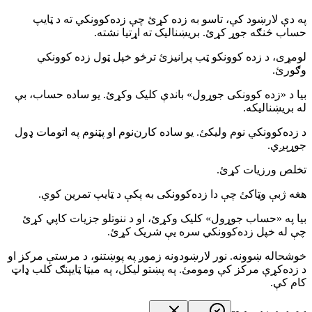
په دې لارښود کې، تاسو به زده کړئ چې زده‌کوونکي ته د ټایپ
حساب څنګه جوړ کړئ. بریښنالیک ته اړتیا نشته.
لومړی، د زده کوونکو ټب پرانیزئ ترڅو خپل ټول زده کوونکي
وګورئ.
بیا د «زده کوونکی جوړول» باندې کلیک وکړئ. یو ساده حساب، بې
له بریښنالیکه.
د زده‌کوونکي نوم ولیکئ. یو ساده کارن‌نوم او پټنوم په اتومات ډول
جوړېږي.
تخلص ورزیات کړئ.
هغه ژبې وټاکئ چې دا زده‌کوونکی به پکې د ټایپ تمرین کوي.
بیا په «حساب جوړول» کلیک وکړئ، او د ننوتلو جزیات کاپي کړئ
چې له خپل زده‌کوونکي سره یې شریک کړئ.
خوشحاله ښوونه. نور لارښودونه زموږ په پوښتنو، د مرستې مرکز او
د زده‌کړې مرکز کې ومومئ. په پښتو لیکل، په میټا ټایپنګ کلب ډاټ
کام کې.